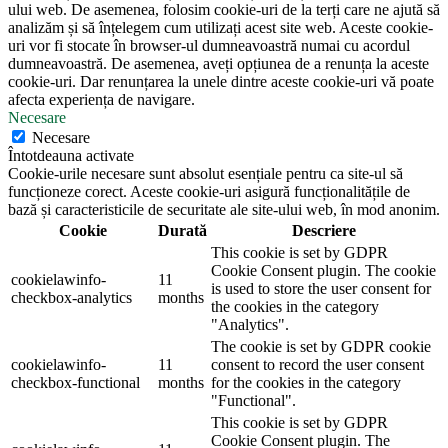
ului web. De asemenea, folosim cookie-uri de la terți care ne ajută să
analizăm și să înțelegem cum utilizați acest site web. Aceste cookie-
uri vor fi stocate în browser-ul dumneavoastră numai cu acordul
dumneavoastră. De asemenea, aveți opțiunea de a renunța la aceste
cookie-uri. Dar renunțarea la unele dintre aceste cookie-uri vă poate
afecta experiența de navigare.
Necesare
Necesare
Întotdeauna activate
Cookie-urile necesare sunt absolut esențiale pentru ca site-ul să
funcționeze corect. Aceste cookie-uri asigură funcționalitățile de
bază și caracteristicile de securitate ale site-ului web, în mod anonim.
Cookie
Durată
Descriere
This cookie is set by GDPR
Cookie Consent plugin. The cookie
cookielawinfo-
11
is used to store the user consent for
checkbox-analytics
months
the cookies in the category
"Analytics".
The cookie is set by GDPR cookie
cookielawinfo-
11
consent to record the user consent
checkbox-functional
months
for the cookies in the category
"Functional".
This cookie is set by GDPR
Cookie Consent plugin. The