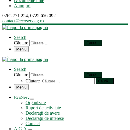
Documente utile
Anunțuri
0265 771 254, 0725 656 092
contact@ecoservsig.ro
Search
Căutare
Caută...
Meniu
Search
Căutare
Caută...
Căutare
Caută...
Meniu
EcoServ
Organizare
Raport de activitate
Declarații de avere
Declarații de interese
Contact
A.G.A.