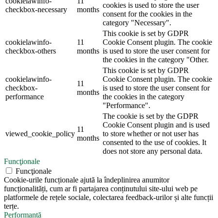
cookielawinfo-
11
cookies is used to store the user
checkbox-necessary
months
consent for the cookies in the
category "Necessary".
This cookie is set by GDPR
cookielawinfo-
11
Cookie Consent plugin. The cookie
checkbox-others
months
is used to store the user consent for
the cookies in the category "Other.
This cookie is set by GDPR
cookielawinfo-
Cookie Consent plugin. The cookie
11
checkbox-
is used to store the user consent for
months
performance
the cookies in the category
"Performance".
The cookie is set by the GDPR
Cookie Consent plugin and is used
11
viewed_cookie_policy
to store whether or not user has
months
consented to the use of cookies. It
does not store any personal data.
Funcţionale
Funcţionale
Cookie-urile funcționale ajută la îndeplinirea anumitor
funcționalități, cum ar fi partajarea conținutului site-ului web pe
platformele de rețele sociale, colectarea feedback-urilor și alte funcții
terțe.
Performanță