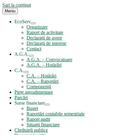
Sari la conținut
Meniu
EcoServ
Organizare
Raport de activitate
Declarații de avere
Declarații de interese
Contact
A.G.A.
A.G.A. – Convocatoare
A.G.A. – Hotărâri
C.A.
C.A. – Hotărâri
C.A. – Raportări
Componență
Piețe agroalimentare
Parcări
Surse financiare
Buget
Raportări contabile semestriale
Raport audit
Situații financiare
Cheltuieli publice