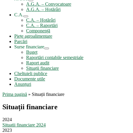
A.G.A. – Convocatoare
A.G.A. – Hotărâri
C.A.
C.A. – Hotărâri
C.A. – Raportări
Componență
Piețe agroalimentare
Parcări
Surse financiare
Buget
Raportări contabile semestriale
Raport audit
Situații financiare
Cheltuieli publice
Documente utile
Anunțuri
Prima pagină
»
Situații financiare
Situații financiare
2024
Situatii financiare 2024
2023